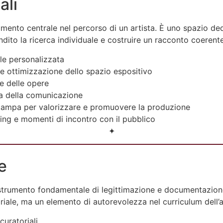
ali
ento centrale nel percorso di un artista. È uno spazio ded
dito la ricerca individuale e costruire un racconto coerent
le personalizzata
 e ottimizzazione dello spazio espositivo
e delle opere
ca della comunicazione
stampa per valorizzare e promuovere la produzione
ng e momenti di incontro con il pubblico
✦
e
strumento fondamentale di legittimazione e documentazione
iale, ma un elemento di autorevolezza nel curriculum dell’ar
 curatoriali