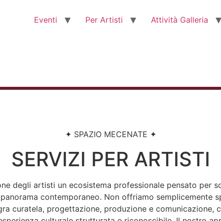
Eventi
Per Artisti
Attività Galleria
✦ SPAZIO MECENATE ✦
SERVIZI PER ARTISTI
one degli artisti un ecosistema professionale pensato per s
nel panorama contemporaneo. Non offriamo semplicemente sp
gra curatela, progettazione, produzione e comunicazione, co
esperienza culturale strutturata e riconoscibile. Il nostro a