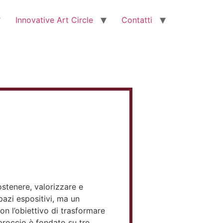
Innovative Art Circle
Contatti
ostenere, valorizzare e
azi espositivi, ma un
n l’obiettivo di trasformare
pproccio è fondato su tre